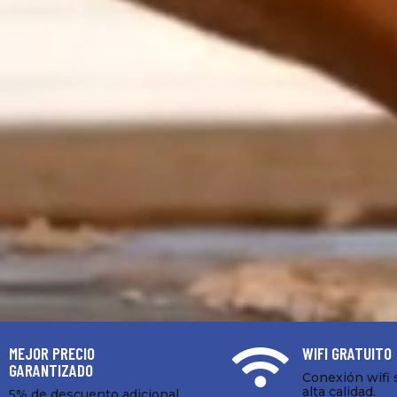
MEJOR PRECIO
WIFI GRATUITO

GARANTIZADO
Conexión wifi 
alta calidad.
5% de descuento adicional.